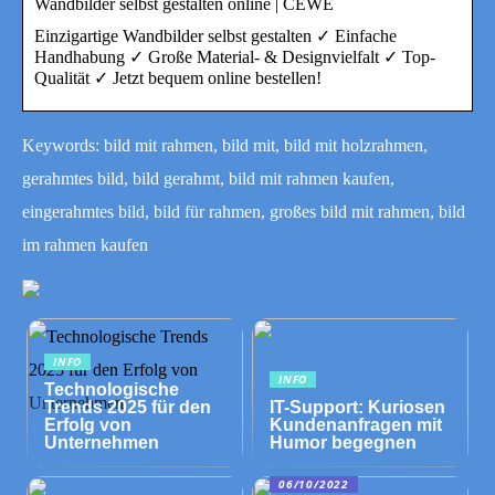
Wandbilder selbst gestalten online | CEWE
Einzigartige Wandbilder selbst gestalten ✓ Einfache
Handhabung ✓ Große Material- & Designvielfalt ✓ Top-
Qualität ✓ Jetzt bequem online bestellen!
Keywords: bild mit rahmen, bild mit, bild mit holzrahmen,
gerahmtes bild, bild gerahmt, bild mit rahmen kaufen,
eingerahmtes bild, bild für rahmen, großes bild mit rahmen, bild
im rahmen kaufen
INFO
INFO
Technologische
Trends 2025 für den
IT-Support: Kuriosen
Erfolg von
Kundenanfragen mit
Unternehmen
Humor begegnen
06/10/2022