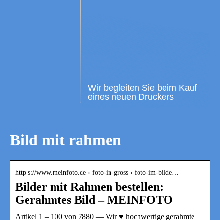
Wir begleiten Sie beim Kauf
eines neuen Druckers
Bild mit rahmen
http s://www.meinfoto.de › foto-in-gross › foto-im-bilde…
Bilder mit Rahmen bestellen:
Gerahmtes Bild – MEINFOTO
Artikel 1 – 100 von 7880 — Wir ♥ hochwertige gerahmte