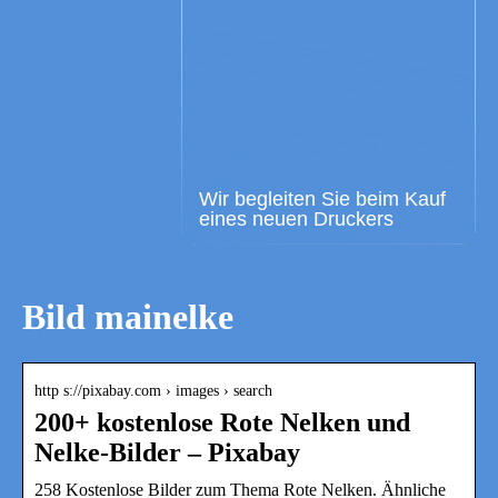
Wir begleiten Sie beim Kauf
eines neuen Druckers
Bild mainelke
http s://pixabay.com › images › search
200+ kostenlose Rote Nelken und
Nelke-Bilder – Pixabay
258 Kostenlose Bilder zum Thema Rote Nelken. Ähnliche