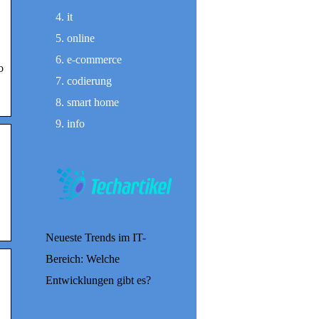
it
online
e-commerce
o
codierung
smart home
info
Neueste Trends im IT-
Bereich: Welche
Entwicklungen gibt es?