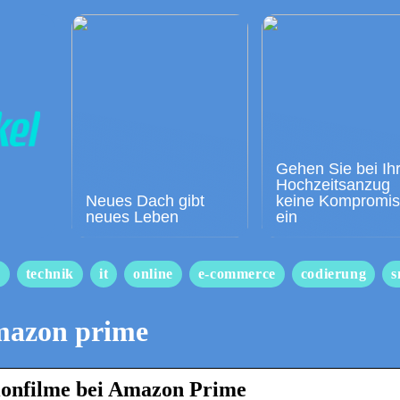
Gehen Sie bei Ih
Hochzeitsanzug
Neues Dach gibt
keine Kompromi
neues Leben
ein
s
technik
it
online
e-commerce
codierung
s
mazon prime
tionfilme bei Amazon Prime