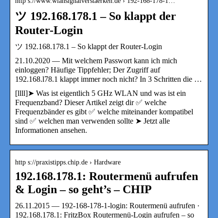
http s://www.wlansignalverstaerken.de › 192-168-178-1…
ツ 192.168.178.1 – So klappt der
Router-Login
ツ 192.168.178.1 – So klappt der Router-Login
21.10.2020 — Mit welchem Passwort kann ich mich
einloggen? Häufige Tippfehler; Der Zugriff auf
192.168.l78.1 klappt immer noch nicht? In 3 Schritten die …
[llll]➤ Was ist eigentlich 5 GHz WLAN und was ist ein
Frequenzband? Dieser Artikel zeigt dir ✅ welche
Frequenzbänder es gibt ✅ welche miteinander kompatibel
sind ✅ welchen man verwenden sollte ➤ Jetzt alle
Informationen ansehen.
http s://praxistipps.chip.de › Hardware
192.168.178.1: Routermenü aufrufen
& Login – so geht’s – CHIP
26.11.2015 — 192-168-178-1-login: Routermenü aufrufen ·
192.168.178.1: FritzBox Routermenü-Login aufrufen – so